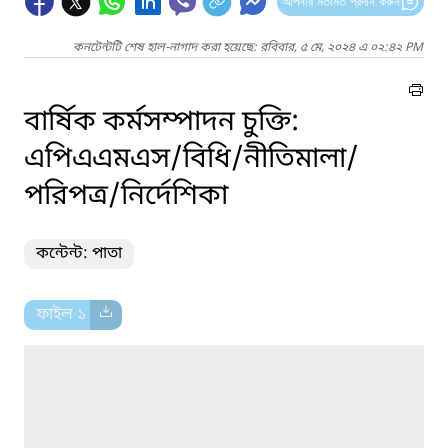
আপনার মতামত প্রদান করুন
কনটেন্টটি শেষ হাল-নাগাদ করা হয়েছে: রবিবার, ৫ মে, ২০২৪ এ ০২:৪২ PM
বার্ষিক কর্মসম্পাদন চুক্তি:
এপিএএমএস/বিধি/নীতিমালা/
পরিপত্র/নির্দেশিকা
কন্টেন্ট: পাতা
ফাইল ১