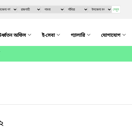
দেখুন
র্ধ্বতন অফিস
ই-সেবা
গ্যালারি
যোগাযোগ
২