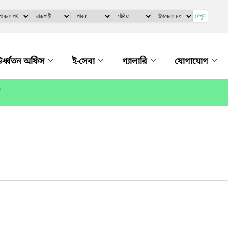
দেখুন
র্ধ্বতন অফিস
ই-সেবা
গ্যালারি
যোগাযোগ